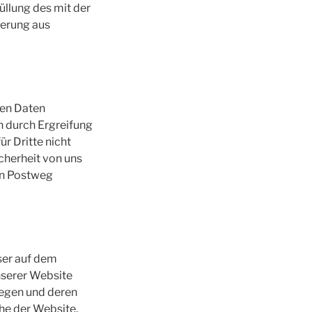
üllung des mit der
herung aus
ten Daten
n durch Ergreifung
ür Dritte nicht
cherheit von uns
den Postweg
ser auf dem
nserer Website
wegen und deren
che der Website.