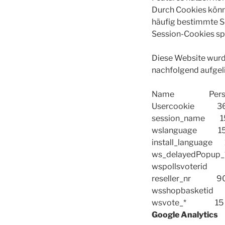
Durch Cookies könne
häufig bestimmte Se
Session-Cookies spe
Diese Website wurd
nachfolgend aufgeli
Name Persist
Usercookie 36
session_name 
wslanguage 15
install_language
ws_delayedPopup_
wspollsvoterid 
reseller_nr 90
wsshopbasketid
wsvote_* 15 Mi
Google Analytics