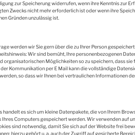
lligung zur Speicherung widerrufen, wenn ihre Kenntnis zur Erf
ten Zwecks nicht mehr erforderlich ist oder wenn ihre Speic
hen Gründen unzulässig ist.
frage werden wir Sie gern über die zu Ihrer Person gespeicher
heitshinweis: Wir sind bemüht, Ihre personenbezogenen Date
d organisatorischen Möglichkeiten so zu speichern, dass sie f
i der Kommunikation per E Mail kann die vollständige Datensi
 werden, so dass wir Ihnen bei vertraulichen Informationen 
s handelt es sich um kleine Datenpakete, die von Ihrem Brow
k Ihres Computers gespeichert werden. Wir verwenden auf u
kies sind notwendig, damit Sie sich auf der Website frei be
en; hierzu gehört u. a. auch der Zugriff auf gesicherte Berei