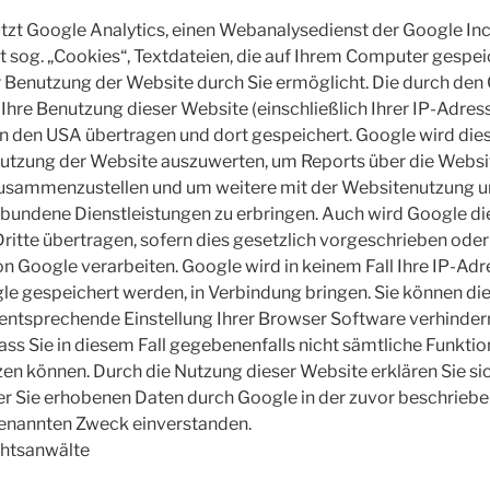
zt Google Analytics, einen Webanalysedienst der Google Inc
 sog. „Cookies“, Textdateien, die auf Ihrem Computer gespe
r Benutzung der Website durch Sie ermöglicht. Die durch den
Ihre Benutzung dieser Website (einschließlich Ihrer IP-Adress
in den USA übertragen und dort gespeichert. Google wird die
utzung der Website auszuwerten, um Reports über die Website
usammenzustellen und um weitere mit der Websitenutzung u
rbundene Dienstleistungen zu erbringen. Auch wird Google d
ritte übertragen, sofern dies gesetzlich vorgeschrieben oder 
n Google verarbeiten. Google wird in keinem Fall Ihre IP-Ad
le gespeichert werden, in Verbindung bringen. Sie können die 
entsprechende Einstellung Ihrer Browser Software verhindern
dass Sie in diesem Fall gegebenenfalls nicht sämtliche Funkti
zen können. Durch die Nutzung dieser Website erklären Sie si
er Sie erhobenen Daten durch Google in der zuvor beschrieb
enannten Zweck einverstanden.
chtsanwälte