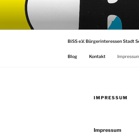
Zum
Inhalt
springen
BiSS e.V. Bürgerinteressen Stadt 
Blog
Kontakt
Impressu
IMPRESSUM
Impressum