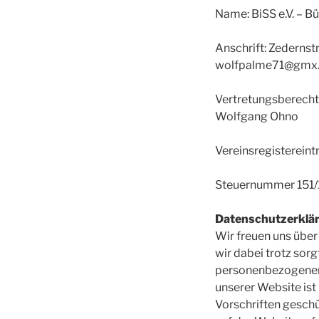
Name: BiSS e.V. – B
Anschrift: Zedernst
wolfpalme71@gmx
Vertretungsberecht
Wolfgang Ohno
Vereinsregisterei
Steuernummer 151
Datenschutzerklä
Wir freuen uns über
wir dabei trotz sorg
personenbezogenen 
unserer Website ist
Vorschriften gesch