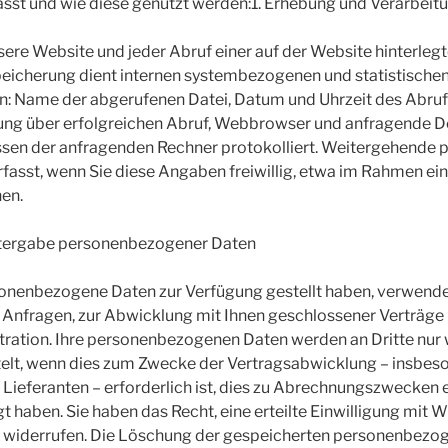
asst und wie diese genutzt werden:1. Erhebung und Verarbeit
nsere Website und jeder Abruf einer auf der Website hinterle
Speicherung dient internen systembezogenen und statistische
en: Name der abgerufenen Datei, Datum und Uhrzeit des Abruf
g über erfolgreichen Abruf, Webbrowser und anfragende Do
ssen der anfragenden Rechner protokolliert. Weitergehend
fasst, wenn Sie diese Angaben freiwillig, etwa im Rahmen ei
en.
itergabe personenbezogener Daten
onenbezogene Daten zur Verfügung gestellt haben, verwenden
Anfragen, zur Abwicklung mit Ihnen geschlossener Verträge 
tration. Ihre personenbezogenen Daten werden an Dritte nur
telt, wenn dies zum Zwecke der Vertragsabwicklung – insbe
 Lieferanten – erforderlich ist, dies zu Abrechnungszwecken e
gt haben. Sie haben das Recht, eine erteilte Einwilligung mit W
u widerrufen. Die Löschung der gespeicherten personenbezog