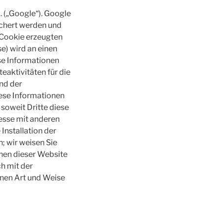
. („Google“). Google
ichert werden und
 Cookie erzeugten
e) wird an einen
se Informationen
aktivitäten für die
nd der
iese Informationen
soweit Dritte diese
resse mit anderen
Installation der
; wir weisen Sie
onen dieser Website
ch mit der
enen Art und Weise