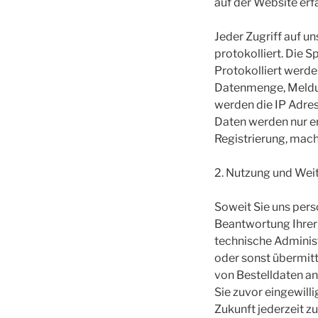
auf der Website erf
Jeder Zugriff auf u
protokolliert. Die 
Protokolliert werd
Datenmenge, Meldun
werden die IP Adre
Daten werden nur er
Registrierung, mach
2. Nutzung und We
Soweit Sie uns pers
Beantwortung Ihrer 
technische Adminis
oder sonst übermit
von Bestelldaten an
Sie zuvor eingewilli
Zukunft jederzeit z