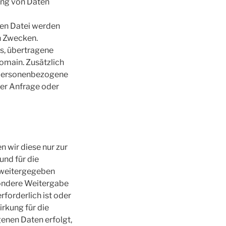
ung von Daten
gten Datei werden
n Zwecken.
s, übertragene
main. Zusätzlich
e personenbezogene
ner Anfrage oder
 wir diese nur zur
und für die
 weitergegeben
sondere Weitergabe
rforderlich ist oder
irkung für die
enen Daten erfolgt,