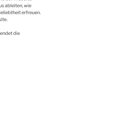
s ableiten, wie
liebtheit erfreuen.
ite.
endet die