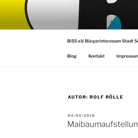
Zum
Inhalt
springen
BiSS e.V. Bürgerinteressen Stadt 
Blog
Kontakt
Impressu
AUTOR:
ROLF RÖLLE
VERÖFFENTLICHT
04/05/2018
AM
Maibaumaufstellun