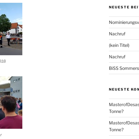
NEUESTE BE
Nominierungs
Nachruf
(kein Titel)
Nachruf
018
BiSS Sommerst
NEUESTE KO
MasterofDesas
Tonne?
MasterofDesas
Tonne?
r